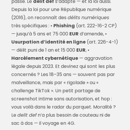
passe. Le
delit def
s’adapte — et la loi aussi.
Depuis la loi pour une République numérique
(2016), on reconnaît des
délits numériques
très spécifiques : •
Phishing
(art. 222-16-2 CP)
— jusqu’à 5 ans et 75 000
EUR
d’amende, •
Usurpation d’identité en ligne
(art. 226-4-1)
— délit puni de 1 an et 15 000
EUR
, •
Harcèlement cybernétique
— aggravation
légale depuis 2023. Et devinez qui sont les plus
concernés ? Les 18–35 ans — souvent pas par
malveillance, mais par « rigolade » ou «
challenge TikTok ». Un petit partage de
screenshot intime sans autorisation, et hop :
vous voilà dans le radar du parquet. Moralité ?
Le
delit def
n’a plus besoin de couteau ni de
sac à dos — il voyage en 4G.