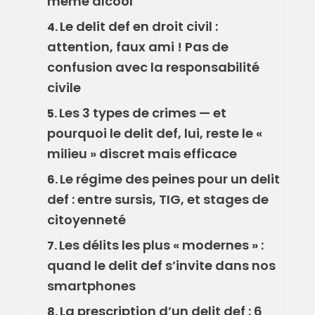
même alcool
Le delit def en droit civil :
4.
attention, faux ami ! Pas de
confusion avec la responsabilité
civile
Les 3 types de crimes — et
5.
pourquoi le delit def, lui, reste le «
milieu » discret mais efficace
Le régime des peines pour un delit
6.
def : entre sursis, TIG, et stages de
citoyenneté
Les délits les plus « modernes » :
7.
quand le delit def s’invite dans nos
smartphones
La prescription d’un delit def : 6
8.