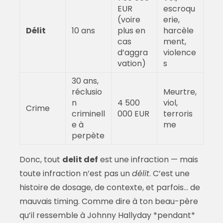
EUR
escroqu
(voire
erie,
Délit
10 ans
plus en
harcèle
cas
ment,
d’aggra
violence
vation)
s
30 ans,
réclusio
Meurtre,
n
4 500
viol,
Crime
criminell
000 EUR
terroris
e à
me
perpète
Donc, tout
delit def
est une infraction — mais
toute infraction n’est pas un
délit
. C’est une
histoire de dosage, de contexte, et parfois… de
mauvais timing. Comme dire à ton beau-père
qu’il ressemble à Johnny Hallyday *pendant*