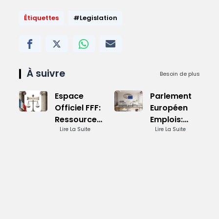
Étiquettes
#Legislation
À suivre
Besoin de plus
Espace
Parlement
Officiel FFF:
Européen
Ressources
Emplois:
Complètes
Lire La Suite
Opportunités
Lire La Suite
Variées