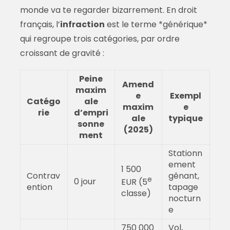
monde va te regarder bizarrement. En droit
français, l’
infraction
est le terme *générique*
qui regroupe trois catégories, par ordre
croissant de gravité :
Peine
Amend
maxim
e
Exempl
Catégo
ale
maxim
e
rie
d’empri
ale
typique
sonne
(2025)
ment
Stationn
ement
1 500
Contrav
gênant,
e
0 jour
EUR (5
ention
tapage
classe)
nocturn
e
750 000
Vol,