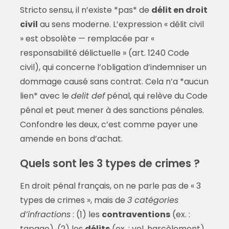
Stricto sensu, il n’existe *pas* de
délit en droit
civil
au sens moderne. L’expression « délit civil
» est obsolète — remplacée par «
responsabilité délictuelle » (art. 1240 Code
civil), qui concerne l’obligation d’indemniser un
dommage causé sans contrat. Cela n’a *aucun
lien* avec le
delit def
pénal, qui relève du Code
pénal et peut mener à des sanctions pénales.
Confondre les deux, c’est comme payer une
amende en bons d’achat.
Quels sont les 3 types de crimes ?
En droit pénal français, on ne parle pas de « 3
types de crimes », mais de
3 catégories
d’infractions
: (1) les
contraventions
(ex. :
tapage), (2) les
délits
(ex. : vol, harcèlement),