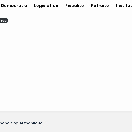
Démocratie
Législation
Fiscalité
Retraite
Institu
veau
rchandising Authentique