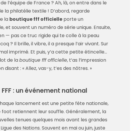
e l’équipe de France ? Ah, là, on entre dans le
 la philatélie textile ! D’abord, regarde
de la
boutique fff officielle
porte un
, et souvent un numéro de série unique. Ensuite,
ien — pas ce truc rigide qui te colle à la peau
Il brille, il vibre, il a presque l’air vivant. Sur
 mal imprimé. Et puis, y’a cette petite étincelle…
lot de la
boutique fff officielle
, t’as l’impression
isant : « Allez, vas-y, t’es des nôtres. »
t FFF : un événement national
Chaque lancement est une petite fête nationale,
oot retiennent leur souffle. Généralement, la
uvelles tenues quelques mois avant les grandes
igue des Nations. Souvent en mai ou juin, juste