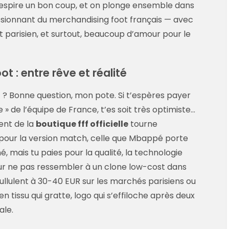
 respire un bon coup, et on plonge ensemble dans
passionnant du merchandising foot français — avec
t parisien, et surtout, beaucoup d’amour pour le
ot : entre rêve et réalité
 ? Bonne question, mon pote. Si t’espères payer
 » de l’équipe de France, t’es soit très optimiste…
ment de la
boutique fff officielle
tourne
pour la version match, celle que Mbappé porte
né, mais tu paies pour la qualité, la technologie
pour ne pas ressembler à un clone low-cost dans
 pullulent à 30-40 EUR sur les marchés parisiens ou
n tissu qui gratte, logo qui s’effiloche après deux
ale.