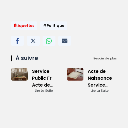
Étiquettes
#Politique
À suivre
Besoin de plus
Service
Acte de
Public Fr
Naissance
Acte de
Service
Naissance:
Lire La Suite
Public:
Lire La Suite
Demande
Demande
en Ligne
en Ligne