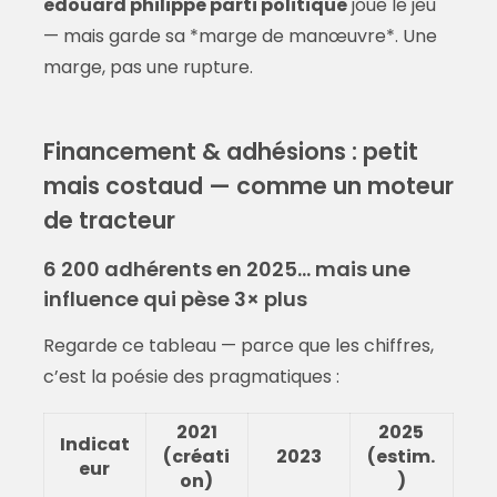
edouard philippe parti politique
joue le jeu
— mais garde sa *marge de manœuvre*. Une
marge, pas une rupture.
Financement & adhésions : petit
mais costaud — comme un moteur
de tracteur
6 200 adhérents en 2025… mais une
influence qui pèse 3× plus
Regarde ce tableau — parce que les chiffres,
c’est la poésie des pragmatiques :
2021
2025
Indicat
(créati
2023
(estim.
eur
on)
)