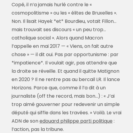
Copé, il n’a jamais hurlé contre le «
cosmopolitisme » ou les « élites de Bruxelles ».
Non. Il lisait Hayek *et* Bourdieu, votait Fillon…
mais trouvait ses discours « un peu trop…
catholique social ». Alors quand Macron
l’appelle en mai 2017 — « Viens, on fait autre
chose » — il dit oui. Pas par opportunisme : par
*impatience*. Il voulait agir, pas attendre que
la droite se réveille. Et quand il quitte Matignon
en 2020 ? Il ne rentre pas au bercail LR. Il lance
Horizons. Parce que, comme il l’a dit à un
journaliste (off the record, mais bon…) : « J’ai
trop aimé gouverner pour redevenir un simple
député qui siffle dans les travées. » Voilà. Le vrai
ADN de son
edouard philippe parti politique
:
l’action, pas la tribune.