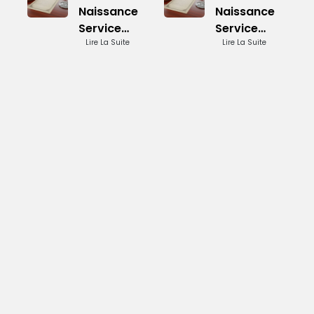
Naissance
Naissance
Service
Service
Public:
Lire La Suite
Public:
Lire La Suite
Demande
Demande
en Ligne
en Ligne