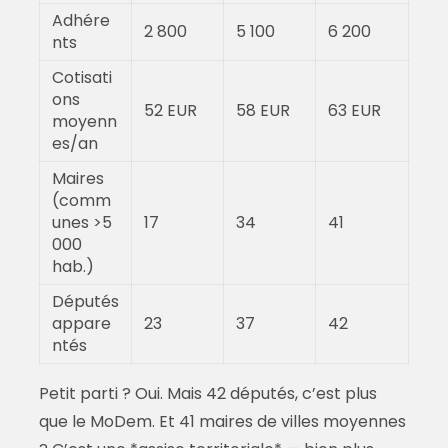
Adhére
2 800
5 100
6 200
nts
Cotisati
ons
52 EUR
58 EUR
63 EUR
moyenn
es/an
Maires
(comm
unes >5
17
34
41
000
hab.)
Députés
appare
23
37
42
ntés
Petit parti ? Oui. Mais 42 députés, c’est plus
que le MoDem. Et 41 maires de villes moyennes