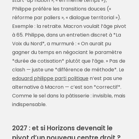
start-up nation », « en même temps »),
Philippe préfère les transitions douces («
réforme par paliers », « dialogue territorial »).
Exemple : la retraite. Macron voulait l’âge pivot
à 65. Philippe, dans un entretien discret à *La
Voix du Nord*, a murmuré : « On aurait pu
gagner du temps en négociant le paramètre
*durée de cotisation* plutôt que l’âge. » Pas de
clash — juste une *différence de méthode*. Le
edouard philippe parti politique
n’est pas une
alternative à Macron — c’est son *correctif*.
Comme le sel dans la pâtisserie : invisible, mais
indispensable.
2027 : et si Horizons devenait le
pivot d’un nouveau centre droit ?