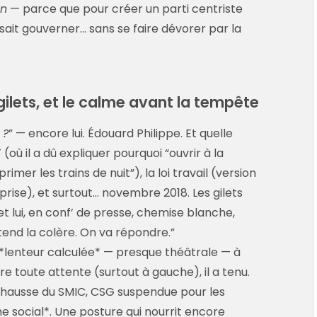
on
— parce que pour créer un parti centriste
 sait gouverner… sans se faire dévorer par la
 gilets, et le calme avant la tempête
 ?
” — encore lui. Édouard Philippe. Et quelle
où il a dû expliquer pourquoi “ouvrir à la
mer les trains de nuit”), la loi travail (version
prise), et surtout… novembre 2018. Les gilets
t lui, en conf’ de presse, chemise blanche,
end la colère. On va répondre.”
 *lenteur calculée* — presque théâtrale — à
re toute attente (surtout à gauche), il a tenu.
: hausse du SMIC, CSG suspendue pour les
e social*. Une posture qui nourrit encore