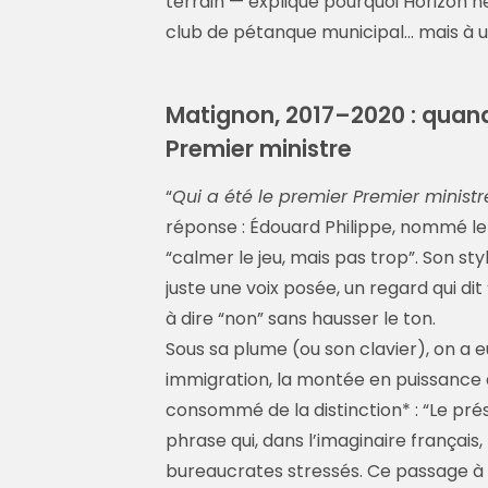
terrain — explique pourquoi Horizon ne
club de pétanque municipal… mais à 
Matignon, 2017–2020 : quand 
Premier ministre
“
Qui a été le premier Premier minist
réponse : Édouard Philippe, nommé le 1
“calmer le jeu, mais pas trop”. Son sty
juste une voix posée, un regard qui dit 
à dire “non” sans hausser le ton.
Sous sa plume (ou son clavier), on a eu
immigration, la montée en puissance de
consommé de la distinction* : “Le pr
phrase qui, dans l’imaginaire frança
bureaucrates stressés. Ce passage à M