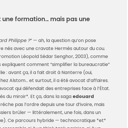
 : une formation… mais pas une
ard Philippe ?
” — ah, la question qu’on pose
re nés avec une cravate Hermès autour du cou.
A (promotion Léopold Sédar Senghor, 2003), comme
s expliquent comment “simplifier la bureaucratie”
 : avant ça, il a fait droit à Nanterre (oui,
hez Alstom… et surtout, il a été avocat d’affaires.
avocat qui défendait des entreprises face à l’État.
és du miroir*. Et ça, dans la saga
edouard
e prêche pas l’ordre depuis une tour d’ivoire, mais
ssiers brûler — littéralement, une fois, dans un
que). Ce parcours hybride — technocratique *et*