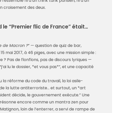
 ressemble ni à un think tank parisien, ni à un
un croisement des deux.
le “Premier flic de France” était…
re de Macron ?
” — question de quiz de bar,
5 mai 2017, à 46 piges, avec une mission simple :
le ? Pas de flonflons, pas de discours lyriques —
“j’ai lu le dossier, *et vous pas*”, et une capacité
 la réforme du code du travail, la loi asile-
 la lutte antiterroriste… et surtout, un *art
ésident décide, le gouvernement exécute.” Une
is, résonne encore comme un mantra zen pour
atignon, loin de l’enterrer, a servi de rampe de