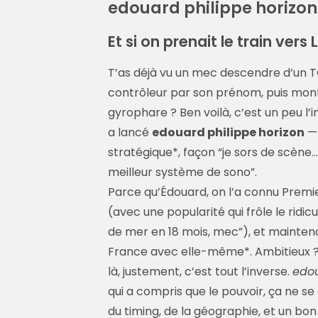
edouard philippe horizon
Et si on prenait le train vers
T’as déjà vu un mec descendre d’un TG
contrôleur par son prénom, puis mon
gyrophare ? Ben voilà, c’est un peu l’i
a lancé
edouard philippe horizon
— 
stratégique*, façon “je sors de scène
meilleur système de sono”.
Parce qu’Édouard, on l’a connu Premie
(avec une popularité qui frôle le ridic
de mer en 18 mois, mec”), et maintenan
France avec elle-même*. Ambitieux ? 
là, justement, c’est tout l’inverse.
edou
qui a compris que le pouvoir, ça ne s
du timing, de la géographie, et un bon