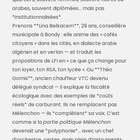
arabes, souvent diplômées… mais pas
*institutionnalisées*.
Prenons **Lina Belkacem**, 29 ans, conseillère
municipale à Bondy : elle anime des « cafés
citoyens » dans les cités, en dialecte arabe
algérien et en verlan — et traduit les
propositions de LFI en « ce que ça change pour
ton loyer, ton RSA, ton lycée ». Ou **Théo
Gomis**, ancien chauffeur VTC devenu
délégué syndical — il explique la fiscalité
écologique avec des exemples de *coûts
réels* de carburant. Ils ne remplacent pas
Mélenchon — ils *complètent* sa voix. C’est
comme si la
partie politique Mélenchon
devenait une *polyphonie*… avec un chef
d’orchestre, certes, mais plein d’instruments