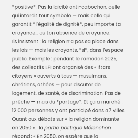
*positive*. Pas la laïcité anti-cabochon, celle
qui interdit tout symbole — mais celle qui
garantit *l’égalité de dignité*, peu importe ta
croyance… ou ton absence de croyance.
Ils insistent : la religion n’a pas sa place dans
les lois — mais les croyants, *si*, dans l’espace
public. Exemple : pendant le ramadan 2025,
des collectifs LFI ont organisé des « iftars
citoyens » ouverts à tous — musulmans,
chrétiens, athées — pour discuter de
logement, de santé, de discrimination. Pas de
prêche — mais du *partage*. Et ça a marché :
12 000 personnes y ont participé dans 47 villes.
Quant aux débats sur « la religion dominante
en 2050 »… la
partie politique Mélenchon
répond : « En 2050, on espère que la