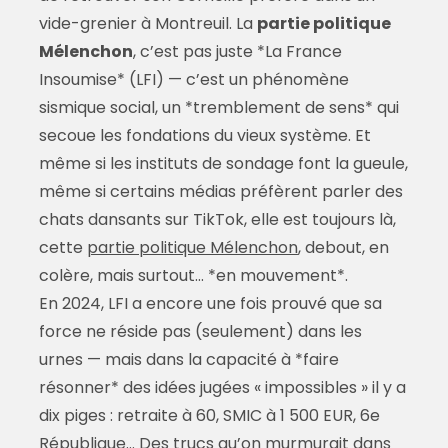
vide-grenier à Montreuil. La
partie politique
Mélenchon
, c’est pas juste *La France
Insoumise* (LFI) — c’est un phénomène
sismique social, un *tremblement de sens* qui
secoue les fondations du vieux système. Et
même si les instituts de sondage font la gueule,
même si certains médias préfèrent parler des
chats dansants sur TikTok, elle est toujours là,
cette
partie politique Mélenchon
, debout, en
colère, mais surtout… *en mouvement*.
En 2024, LFI a encore une fois prouvé que sa
force ne réside pas (seulement) dans les
urnes — mais dans la capacité à *faire
résonner* des idées jugées « impossibles » il y a
dix piges : retraite à 60, SMIC à 1 500 EUR, 6e
République… Des trucs qu’on murmurait dans