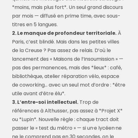
*moins, mais plus fort*. Un seul grand discours
par mois — diffusé en prime time, avec sous-
titres en 5 langues.
2. Le manque de profondeur territoriale.
À
Paris, c’est blindé. Mais dans les petites villes
de la Creuse ? Pas assez de relais. D’où le
lancement des « Maisons de l’Insoumission » —
pas des permanences, mais des *lieux* : café,
bibliothèque, atelier réparation vélo, espace
de coworking… avec un seul mot d’ordre : *être
utile avant d’être élu*.
3. L’entre-soi intellectuel.
Trop de
références à Althusser, pas assez à *Projet X*
ou *Lupin*. Nouvelle règle : chaque tract doit
passer le « test du métro » — si un·e lycéen·ne
ne le comprend pas en 30 secondes, on le