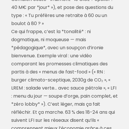
40 M€ par *jour* »), et pose des questions du
type : « Tu préfères une retraite à 60 ou un
boulot à 80 ? »
Ce qui frappe, c’est la *tonalité* : ni
dogmatique, ni moqueuse — mais
*pédagogique*, avec un soupçon d’ironie
bienvenue. Exemple viral : une vidéo
comparant les promesses climatiques des
partis à des « menus de fast-food » (« RN :
burger climato-sceptique, 2030g de CO₂ », «
LREM : salade verte… avec sauce pétrole », « LFI
: menu du jour — soupe d’orge, pain complet, et
*zéro lobby* »). C’est léger, mais ça fait
réfléchir. Et ça marche. 63 % des 18-24 ans qui
suivent LFI sur les réseaux disent qu’ils «
comprennent mieux l’économie grâce à ces