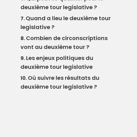
deuxième tour legislative ?
Quand a lieu le deuxième tour
7.
legislative ?
Combien de circonscriptions
8.
vont au deuxième tour ?
Les enjeux politiques du
9.
deuxième tour legislative
Où suivre les résultats du
10.
deuxième tour legislative ?