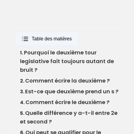
Table des matières
Pourquoi le deuxième tour
1.
legislative fait toujours autant de
bruit ?
Comment écrire la deuxième ?
2.
Est-ce que deuxième prend un s ?
3.
Comment écrire le deuxième ?
4.
Quelle différence y a-t-il entre 2e
5.
et second ?
Qui peut se qualifier pour le
6.