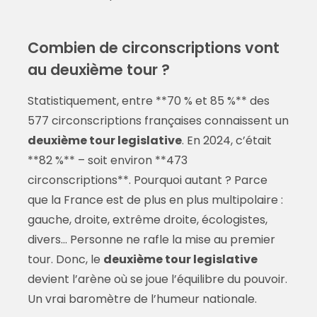
Combien de circonscriptions vont
au deuxième tour ?
Statistiquement, entre **70 % et 85 %** des
577 circonscriptions françaises connaissent un
deuxième tour legislative
. En 2024, c’était
**82 %** – soit environ **473
circonscriptions**. Pourquoi autant ? Parce
que la France est de plus en plus multipolaire :
gauche, droite, extrême droite, écologistes,
divers… Personne ne rafle la mise au premier
tour. Donc, le
deuxième tour legislative
devient l’arène où se joue l’équilibre du pouvoir.
Un vrai baromètre de l’humeur nationale.