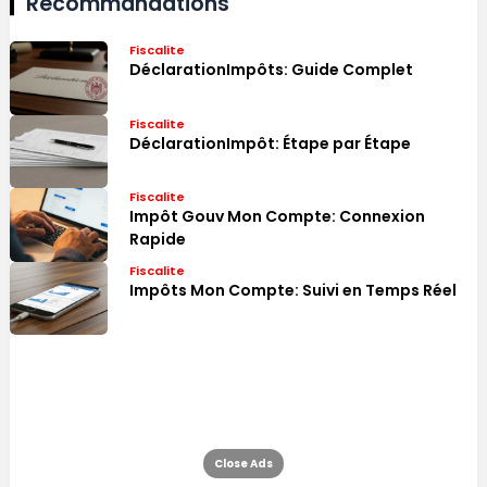
Recommandations
Fiscalite
DéclarationImpôts: Guide Complet
Fiscalite
DéclarationImpôt: Étape par Étape
Fiscalite
Impôt Gouv Mon Compte: Connexion
Rapide
Fiscalite
Impôts Mon Compte: Suivi en Temps Réel
Close Ads