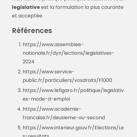
legislative
est la formulation la plus courante
et acceptée.
Références
https://www.assemblee-
nationale.fr/dyn/lections/legislatives-
2024
https://www.service-
public.fr/particuliers/vosdroits/F1000
https://www.lefigaro.fr/politique/legislativ
es-mode-d-emploi
https://www.academie-
francaise.fr/deuxieme-ou-second
https://www.interieur.gouv.fr/Elections/Le
s-resultats