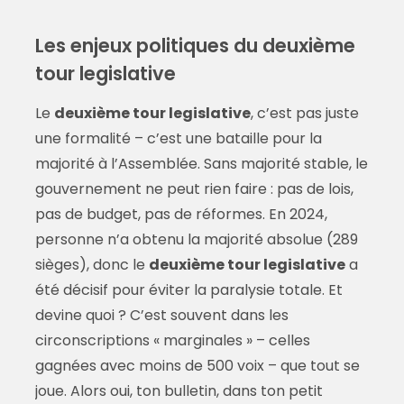
Les enjeux politiques du deuxième
tour legislative
Le
deuxième tour legislative
, c’est pas juste
une formalité – c’est une bataille pour la
majorité à l’Assemblée. Sans majorité stable, le
gouvernement ne peut rien faire : pas de lois,
pas de budget, pas de réformes. En 2024,
personne n’a obtenu la majorité absolue (289
sièges), donc le
deuxième tour legislative
a
été décisif pour éviter la paralysie totale. Et
devine quoi ? C’est souvent dans les
circonscriptions « marginales » – celles
gagnées avec moins de 500 voix – que tout se
joue. Alors oui, ton bulletin, dans ton petit