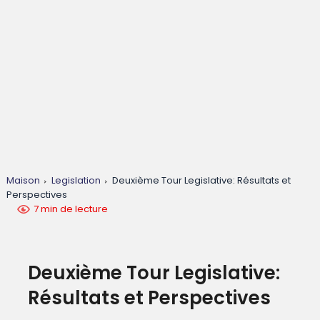
Maison
Legislation
Deuxième Tour Legislative: Résultats et
Perspectives
7 min de lecture
Deuxième Tour Legislative:
Résultats et Perspectives