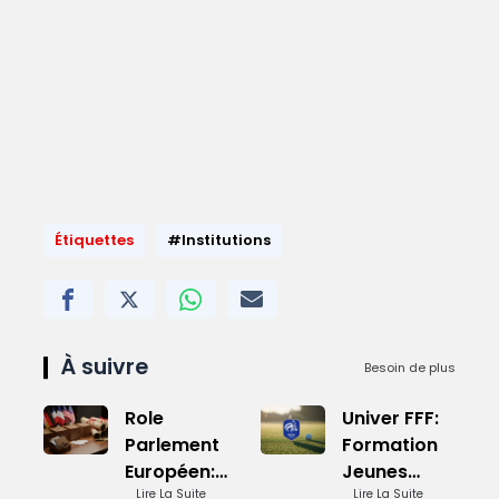
Étiquettes
#Institutions
À suivre
Besoin de plus
Role
Univer FFF:
Parlement
Formation
Européen:
Jeunes
Influence
Lire La Suite
Talents
Lire La Suite