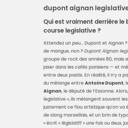
dupont aignan legislativ
Qui est vraiment derrière l
course legislative ?
Attendez un peu… Dupont et Aignan ?
de mangue, non ?
Dupont Aignan legi
groupe de rock des années 80, mais en 
jaser dans les cafés parisiens — et mê
entre deux pastis. En réalité, il n’y a p
du mélange entre
Antoine Dupont
,
Aignan
, le député de l’Essonne. Alor
legislative », ils mélangent souvent les
justement ce flou artistique qu’on va é
de slang marseillais, et un brin de ty
» écrit « législatiff » une fois ou deux, j