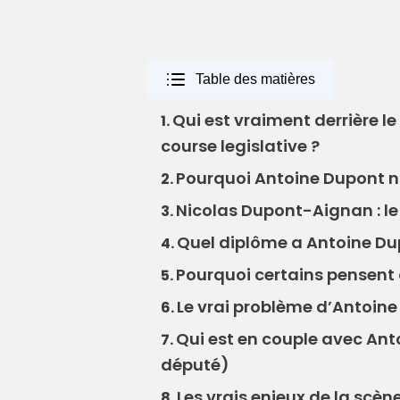
Table des matières
Qui est vraiment derrière 
1.
course legislative ?
Pourquoi Antoine Dupont n’a
2.
Nicolas Dupont-Aignan : le 
3.
Quel diplôme a Antoine Dupo
4.
Pourquoi certains pensen
5.
Le vrai problème d’Antoine 
6.
Qui est en couple avec Anto
7.
député)
Les vrais enjeux de la scèn
8.