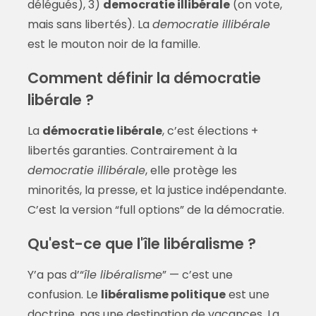
délégués), 3)
democratie illibérale
(on vote,
mais sans libertés). La
democratie illibérale
est le mouton noir de la famille.
Comment définir la démocratie
libérale ?
La
démocratie libérale
, c’est élections +
libertés garanties. Contrairement à la
democratie illibérale
, elle protège les
minorités, la presse, et la justice indépendante.
C’est la version “full options” de la démocratie.
Qu'est-ce que l'île libéralisme ?
Y’a pas d’“
île libéralisme
” — c’est une
confusion. Le
libéralisme politique
est une
doctrine, pas une destination de vacances. La