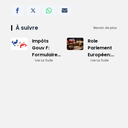
À suivre
Besoin de plus
Impôts
Role
Gouv F:
Parlement
Formulaire
Européen:
en Ligne
Lire La Suite
Influence
Lire La Suite
Croissante